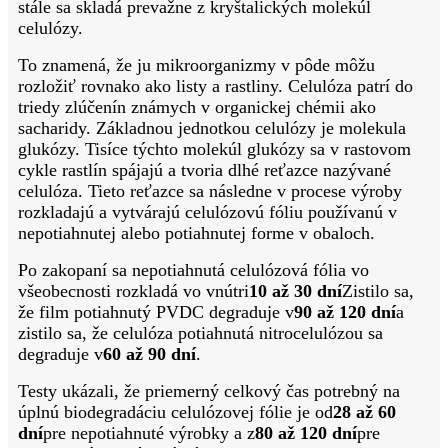
stále sa skladá prevažne z kryštalických molekúl
celulózy.
To znamená, že ju mikroorganizmy v pôde môžu
rozložiť rovnako ako listy a rastliny. Celulóza patrí do
triedy zlúčenín známych v organickej chémii ako
sacharidy. Základnou jednotkou celulózy je molekula
glukózy. Tisíce týchto molekúl glukózy sa v rastovom
cykle rastlín spájajú a tvoria dlhé reťazce nazývané
celulóza. Tieto reťazce sa následne v procese výroby
rozkladajú a vytvárajú celulózovú fóliu používanú v
nepotiahnutej alebo potiahnutej forme v obaloch.
Po zakopaní sa nepotiahnutá celulózová fólia vo
všeobecnosti rozkladá vo vnútri
10 až 30 dní
Zistilo sa,
že film potiahnutý PVDC degraduje v
90 až 120 dní
a
zistilo sa, že celulóza potiahnutá nitrocelulózou sa
degraduje v
60 až 90 dní
.
Testy ukázali, že priemerný celkový čas potrebný na
úplnú biodegradáciu celulózovej fólie je od
28 až 60
dní
pre nepotiahnuté výrobky a z
80 až 120 dní
pre