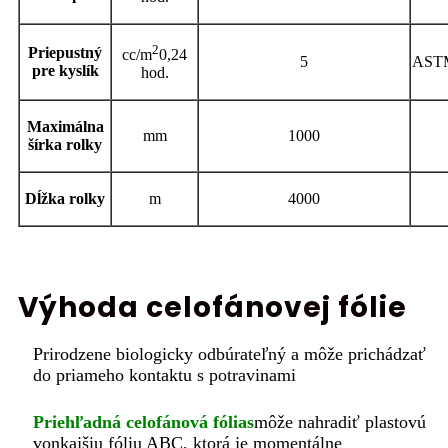
2
Priepustný
cc
/m
0,24
5
AST
pre kyslík
hod.
Maximálna
mm
1000
šírka rolky
Dĺžka rolky
m
4000
Výhoda celofánovej fólie
Prirodzene biologicky odbúrateľný a môže prichádzať
do priameho kontaktu s potravinami
Priehľadná celofánová fólia
s
môže nahradiť plastovú
vonkajšiu fóliu ABC, ktorá je momentálne