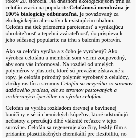
rokov 20. storočia. Na dnešnom ekologickejšom trhu sa
celofán vracia na popularite.
Celofánová membrána je
100% biologicky odbúrateľná
, je považovaný za
ekologickejšiu alternatívu k existujúcim obalom.
Celofán má tiež priemernú parotesnosť a vynikajúcu
obrobiteľnosť a tepelnú zvárateľnosť, čo prispieva k
jeho súčasnej popularite na trhu s balením potravín.
Ako sa celofán vyrába a z čoho je vyrobený? Ako
výrobca celofánu a membrán som veľmi zodpovedný,
aby som vás informoval. Na rozdiel od umelých
polymérov v plastoch, ktoré sú prevažne získavané z
ropy, je celofán prírodný polymér vyrobený z celulózy,
zložky rastlín a stromov.
Celofán sa nevyrába zo stromov
dažďového pralesa, ale zo stromov pestovaných a
zozbieraných špeciálne na výrobu celofánu.
Celofán sa vyrába rozkladom drevnej a bavlnenej
buničiny v sérii chemických kúpeľov, ktoré odstraňujú
nečistoty a prerušujú dlhé vláknité reťazce v tejto
surovine. Celofán sa regeneruje ako číry, lesklý film s
pridaním plastifikačných chemikálií pre flexibilitu, no