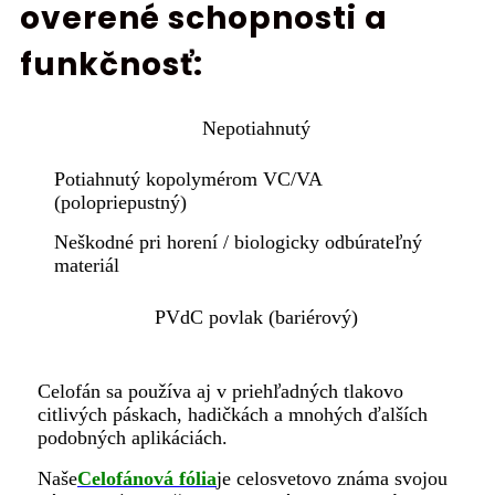
overené schopnosti a
funkčnosť:
Nepotiahnutý
Potiahnutý kopolymérom VC/VA
(polopriepustný)
Neškodné pri horení / biologicky odbúrateľný
materiál
PVdC povlak (bariérový)
Celofán sa používa aj v priehľadných tlakovo
citlivých páskach, hadičkách a mnohých ďalších
podobných aplikáciách.
Naše
Celofánová fólia
je celosvetovo známa svojou