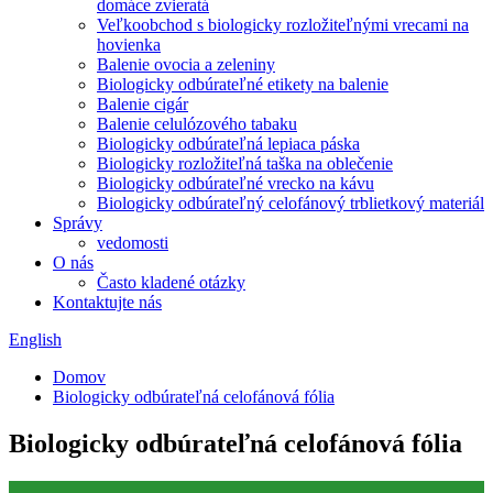
domáce zvieratá
Veľkoobchod s biologicky rozložiteľnými vrecami na
hovienka
Balenie ovocia a zeleniny
Biologicky odbúrateľné etikety na balenie
Balenie cigár
Balenie celulózového tabaku
Biologicky odbúrateľná lepiaca páska
Biologicky rozložiteľná taška na oblečenie
Biologicky odbúrateľné vrecko na kávu
Biologicky odbúrateľný celofánový trblietkový materiál
Správy
vedomosti
O nás
Často kladené otázky
Kontaktujte nás
English
Domov
Biologicky odbúrateľná celofánová fólia
Biologicky odbúrateľná celofánová fólia