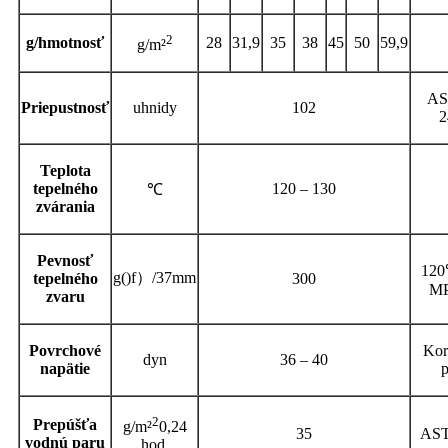
2
g/hmotnosť
28
31,9
35
38
45
50
59,9
g/m²
A
Priepustnosť
u
hnidy
102
2
Teplota
tepelného
120 – 130
℃
zvárania
Pevnosť
120
g
()
f
）
/37mm
tepelného
300
MP
zvaru
Povrchové
Kor
dyn
36 – 40
napätie
p
2
Prepúšťa
g/m²
0,24
35
AS
vodnú paru
hod.