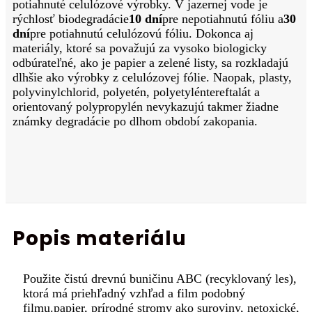
potiahnuté celulózové výrobky. V jazernej vode je
rýchlosť biodegradácie
10 dní
pre nepotiahnutú fóliu a
30
dní
pre potiahnutú celulózovú fóliu. Dokonca aj
materiály, ktoré sa považujú za vysoko biologicky
odbúrateľné, ako je papier a zelené listy, sa rozkladajú
dlhšie ako výrobky z celulózovej fólie. Naopak, plasty,
polyvinylchlorid, polyetén, polyetyléntereftalát a
orientovaný polypropylén nevykazujú takmer žiadne
známky degradácie po dlhom období zakopania.
Popis materiálu
Použite čistú drevnú buničinu ABC (recyklovaný les),
ktorá má priehľadný vzhľad a film podobný
filmu.
papier, prírodné stromy ako suroviny, netoxické,