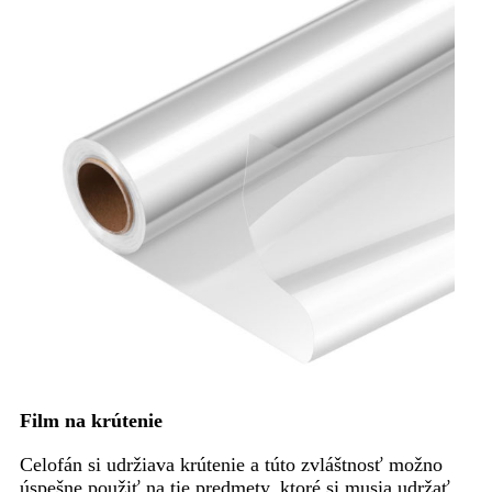
Film na krútenie
Celofán si udržiava krútenie a túto zvláštnosť možno
úspešne použiť na tie predmety, ktoré si musia udržať