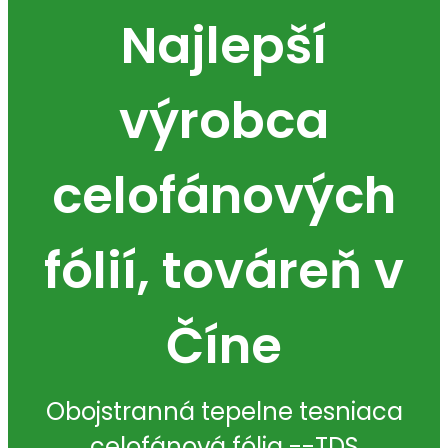
Najlepší
výrobca
celofánových
fólií, továreň v
Číne
Obojstranná tepelne tesniaca
celofánová fólia --TDS