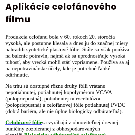
Aplikácie celofánového
filmu
Produkcia celofánu bola v 60. rokoch 20. storočia
vysoká, ale postupne klesala a dnes ju do značnej miery
nahradili syntetické plastové fólie. Stále sa však používa
na balenie potravín, najmä ak sa uprednostňuje vysoká
tuhosť, aby vrecká mohli stáť vzpriamene. Používa sa aj
na nepotravinárske účely, kde je potrebné ľahké
odtrhnutie.
Na trhu sú dostupné rôzne druhy fólií vrátane
nepotiahnutej, potiahnutej kopolymérom VC/VA
(polopriepustná), potiahnutej nitrocelulózou
(polopriepustná) a celofánovej fólie potiahnutej PVDC
(dobrá bariéra, ale nie úplne biologicky odbúrateľná).
Celulózové fólie
sa vyrábajú z obnoviteľnej drevnej
buničiny zozbieranej z obhospodarovaných