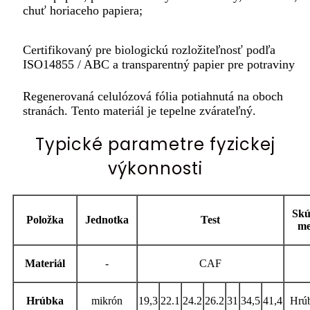
chuť horiaceho papiera;
Certifikovaný pre biologickú rozložiteľnosť podľa
ISO14855 / ABC a transparentný papier pre potraviny
Regenerovaná celulózová fólia potiahnutá na oboch
stranách. Tento materiál je tepelne zvárateľný.
Typické parametre fyzickej
výkonnosti
Skú
Položka
Jednotka
Test
me
Materiál
-
CAF
Hrúbka
mikrón
19,3
22.1
24.2
26.2
31
34,5
41,4
Hrú