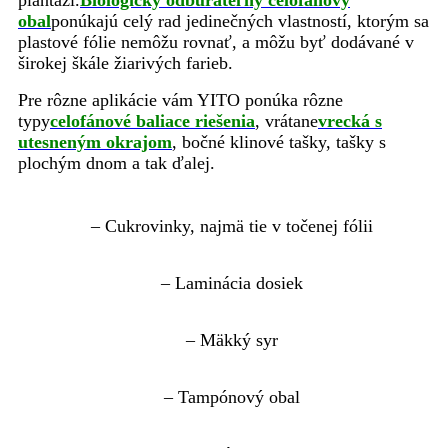
plantáží.
Biologicky odbúrateľný celofánový
obal
ponúkajú celý rad jedinečných vlastností, ktorým sa
plastové fólie nemôžu rovnať, a môžu byť dodávané v
širokej škále žiarivých farieb.
Pre rôzne aplikácie vám YITO ponúka rôzne
typy
celofánové baliace riešenia
, vrátane
vrecká s
utesneným okrajom
, bočné klinové tašky, tašky s
plochým dnom a tak ďalej.
– Cukrovinky, najmä tie v točenej fólii
– Laminácia dosiek
– Mäkký syr
– Tampónový obal