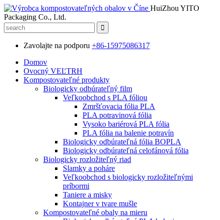
HuiZhou YITO
Packaging Co., Ltd.
Zavolajte na podporu
+86-15975086317
Domov
Ovocný VEĽTRH
Kompostovateľné produkty
Biologicky odbúrateľný film
Veľkoobchod s PLA fóliou
Zmršťovacia fólia PLA
PLA potravinová fólia
Vysoko bariérová PLA fólia
PLA fólia na balenie potravín
Biologicky odbúrateľná fólia BOPLA
Biologicky odbúrateľná celofánová fólia
Biologicky rozložiteľný riad
Slamky a poháre
Veľkoobchod s biologicky rozložiteľnými
príbormi
Taniere a misky
Kontajner v tvare mušle
Kompostovateľné obaly na mieru