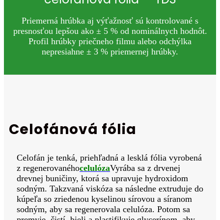
Priemerná hrúbka aj výťažnosť sú kontrolované s
presnosťou lepšou ako ± 5 % od nominálnych hodnôt.
Profil hrúbky priečneho filmu alebo odchýlka
nepresiahne ± 3 % priemernej hrúbky.
Celofánová fólia
Celofán je tenká, priehľadná a lesklá fólia vyrobená
z regenerovaného
celulóza
Vyrába sa z drvenej
drevnej buničiny, ktorá sa upravuje hydroxidom
sodným. Takzvaná viskóza sa následne extruduje do
kúpeľa so zriedenou kyselinou sírovou a síranom
sodným, aby sa regenerovala celulóza. Potom sa
premyje, čistí, bieli a plastifikuje glycerínom, aby