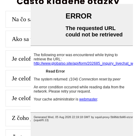
Často kladené otázky
Na čo sa používa celofán?
Ako sa vyrába celofánová fólia?
Je celofán a potravinová fólia to isté?
Je celofán termoplast?
Je celofán lepší ako plast?
Z čoho je vyrobený celofán?