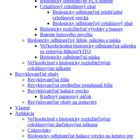
Biologicky odbúrateľné PLA balenie
Celulózový celofánový obal
Biologicky odbúrateľné priehľadné
celofánové vrecká
Biologicky odbúrateľný celulózový obal
Biologicky rozložiteľné výrobky z bagasy
Balenie hubového mycélia
Biologicky odbúrateľný štítok, nálepka a páska
Veľkoobchodná biologicky odbúrateľná nálepka
so zeleným štítkom|YITO
Biologicky odbúrateľná páska
Veľkoobchod s biologicky rozložiteľnými
celofánovými taškami
Recyklovateľné obaly
Recyklovateľná fólia
Recyklovateľná predbežne potiahnutá fólia
Recyklovateľné baliace vrecko
Kraftový papierový sáčok
Recyklovateľné obaly na potraviny
Vlastné
Aplikácia
Veľkoobchod s biologicky rozložiteľnými
celofánovými darčekovými taškami
Cukrovinky
Biologicky odbúrateľné baliace vrecko na krmivo pre