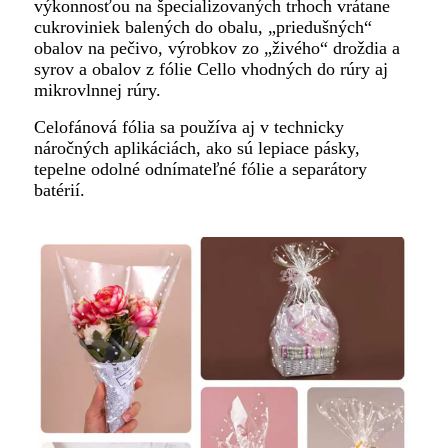
výkonnosťou na špecializovaných trhoch vrátane
cukroviniek balených do obalu, „priedušných“
obalov na pečivo, výrobkov zo „živého“ droždia a
syrov a obalov z fólie Cello vhodných do rúry aj
mikrovlnnej rúry.
Celofánová fólia sa používa aj v technicky
náročných aplikáciách, ako sú lepiace pásky,
tepelne odolné odnímateľné fólie a separátory
batérií.