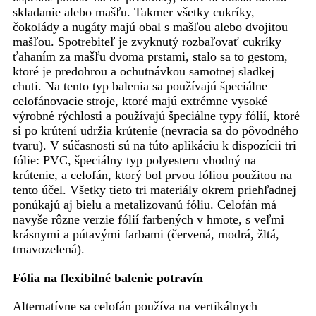
skladanie alebo mašľu. Takmer všetky cukríky,
čokolády a nugáty majú obal s mašľou alebo dvojitou
mašľou. Spotrebiteľ je zvyknutý rozbaľovať cukríky
ťahaním za mašľu dvoma prstami, stalo sa to gestom,
ktoré je predohrou a ochutnávkou samotnej sladkej
chuti. Na tento typ balenia sa používajú špeciálne
celofánovacie stroje, ktoré majú extrémne vysoké
výrobné rýchlosti a používajú špeciálne typy fólií, ktoré
si po krútení udržia krútenie (nevracia sa do pôvodného
tvaru). V súčasnosti sú na túto aplikáciu k dispozícii tri
fólie: PVC, špeciálny typ polyesteru vhodný na
krútenie, a celofán, ktorý bol prvou fóliou použitou na
tento účel. Všetky tieto tri materiály okrem priehľadnej
ponúkajú aj bielu a metalizovanú fóliu. Celofán má
navyše rôzne verzie fólií farbených v hmote, s veľmi
krásnymi a pútavými farbami (červená, modrá, žltá,
tmavozelená).
Fólia na flexibilné balenie potravín
Alternatívne sa celofán používa na vertikálnych