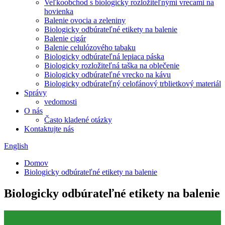
Veľkoobchod s biologicky rozložiteľnými vrecami na
hovienka
Balenie ovocia a zeleniny
Biologicky odbúrateľné etikety na balenie
Balenie cigár
Balenie celulózového tabaku
Biologicky odbúrateľná lepiaca páska
Biologicky rozložiteľná taška na oblečenie
Biologicky odbúrateľné vrecko na kávu
Biologicky odbúrateľný celofánový trblietkový materiál
Správy
vedomosti
O nás
Často kladené otázky
Kontaktujte nás
English
Domov
Biologicky odbúrateľné etikety na balenie
Biologicky odbúrateľné etikety na balenie