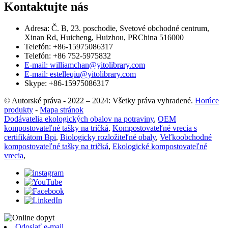
Kontaktujte nás
Adresa: Č. B, 23. poschodie, Svetové obchodné centrum,
Xinan Rd, Huicheng, Huizhou, PRChina 516000
Telefón: +86-15975086317
Telefón: +86 752-5975832
E-mail: williamchan@yitolibrary.com
E-mail: estelleqiu@yitolibrary.com
Skype: +86-15975086317
© Autorské práva - 2022 – 2024: Všetky práva vyhradené.
Horúce
produkty
-
Mapa stránok
Dodávatelia ekologických obalov na potraviny
,
OEM
kompostovateľné tašky na tričká
,
Kompostovateľné vrecia s
certifikátom Bpi
,
Biologicky rozložiteľné obaly
,
Veľkoobchodné
kompostovateľné tašky na tričká
,
Ekologické kompostovateľné
vrecia
,
Odoslať e-mail