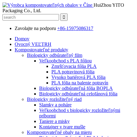
HuiZhou YITO
Packaging Co., Ltd.
Zavolajte na podporu
+86-15975086317
Domov
Ovocný VEĽTRH
Kompostovateľné produkty
Biologicky odbúrateľný film
Veľkoobchod s PLA fóliou
Zmršťovacia fólia PLA
PLA potravinová fólia
Vysoko bariérová PLA fólia
PLA fólia na balenie potravín
Biologicky odbúrateľná fólia BOPLA
Biologicky odbúrateľná celofánová fólia
Biologicky rozložiteľný riad
Slamky a poháre
Veľkoobchod s biologicky rozložiteľnými
príbormi
Taniere a misky
Kontajner v tvare mušle
Kompostovateľné obaly na mieru