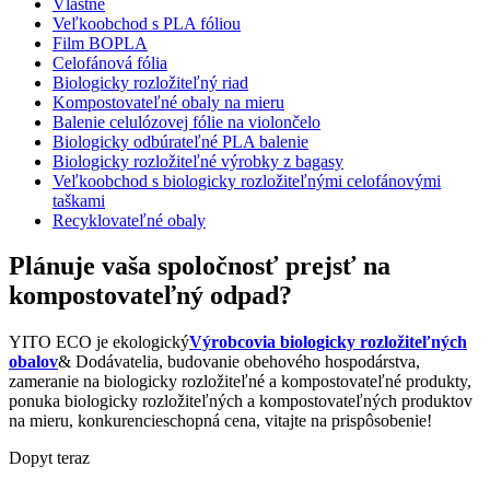
Vlastné
Veľkoobchod s PLA fóliou
Film BOPLA
Celofánová fólia
Biologicky rozložiteľný riad
Kompostovateľné obaly na mieru
Balenie celulózovej fólie na violončelo
Biologicky odbúrateľné PLA balenie
Biologicky rozložiteľné výrobky z bagasy
Veľkoobchod s biologicky rozložiteľnými celofánovými
taškami
Recyklovateľné obaly
Plánuje vaša spoločnosť prejsť na
kompostovateľný odpad?
YITO ECO je ekologický
Výrobcovia biologicky rozložiteľných
obalov
& Dodávatelia, budovanie obehového hospodárstva,
zameranie na biologicky rozložiteľné a kompostovateľné produkty,
ponuka biologicky rozložiteľných a kompostovateľných produktov
na mieru, konkurencieschopná cena, vitajte na prispôsobenie!
Dopyt teraz