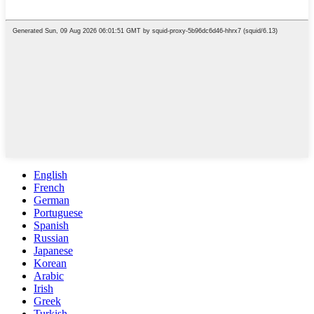
English
French
German
Portuguese
Spanish
Russian
Japanese
Korean
Arabic
Irish
Greek
Turkish