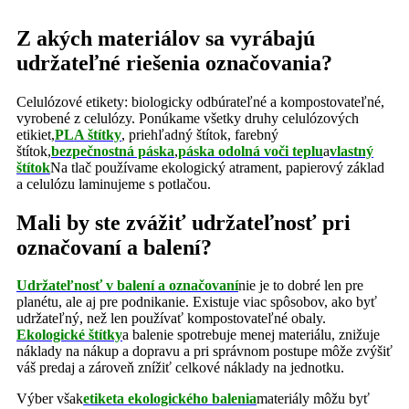
Z akých materiálov sa vyrábajú
udržateľné riešenia označovania?
Celulózové etikety: biologicky odbúrateľné a kompostovateľné,
vyrobené z celulózy. Ponúkame všetky druhy celulózových
etikiet,
PLA štítky
, priehľadný štítok, farebný
štítok,
bezpečnostná páska
,
páska odolná voči teplu
a
vlastný
štítok
Na tlač používame ekologický atrament, papierový základ
a celulózu laminujeme s potlačou.
Mali by ste zvážiť udržateľnosť pri
označovaní a balení?
Udržateľnosť v balení a označovaní
nie je to dobré len pre
planétu, ale aj pre podnikanie. Existuje viac spôsobov, ako byť
udržateľný, než len používať kompostovateľné obaly.
Ekologické štítky
a balenie spotrebuje menej materiálu, znižuje
náklady na nákup a dopravu a pri správnom postupe môže zvýšiť
váš predaj a zároveň znížiť celkové náklady na jednotku.
Výber však
etiketa ekologického balenia
materiály môžu byť