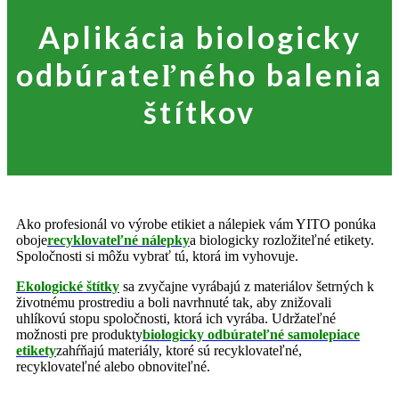
Aplikácia biologicky
odbúrateľného balenia
štítkov
Ako profesionál vo výrobe etikiet a nálepiek vám YITO ponúka
oboje
recyklovateľné nálepky
a biologicky rozložiteľné etikety.
Spoločnosti si môžu vybrať tú, ktorá im vyhovuje.
Ekologické štítky
sa zvyčajne vyrábajú z materiálov šetrných k
životnému prostrediu a boli navrhnuté tak, aby znižovali
uhlíkovú stopu spoločnosti, ktorá ich vyrába. Udržateľné
možnosti pre produkty
biologicky odbúrateľné samolepiace
etikety
zahŕňajú materiály, ktoré sú recyklovateľné,
recyklovateľné alebo obnoviteľné.