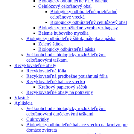
Biologicky odbúrateľné PLA balenie
Celulózový celofánový obal
Biologicky odbúrateľné priehľadné
celofánové vrecká
Biologicky odbúrateľný celulózový obal
Biologicky rozložiteľné výrobky z bagasy
Balenie hubového mycélia
Biologicky odbúrateľný štítok, nálepka a páska
Zelený štítok
Biologicky odbúrateľná páska
Veľkoobchod s biologicky rozložiteľnými
celofánovými taškami
Recyklovateľné obaly
Recyklovateľná fólia
Recyklovateľná predbežne potiahnutá fólia
Recyklovateľné baliace vrecko
Kraftový papierový sáčok
Recyklovateľné obaly na potraviny
Vlastné
Aplikácia
Veľkoobchod s biologicky rozložiteľnými
celofánovými darčekovými taškami
Cukrovinky
Biologicky odbúrateľné baliace vrecko na krmivo pre
domáce zvieratá