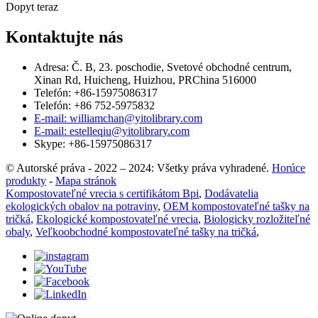
Dopyt teraz
Kontaktujte nás
Adresa: Č. B, 23. poschodie, Svetové obchodné centrum,
Xinan Rd, Huicheng, Huizhou, PRChina 516000
Telefón: +86-15975086317
Telefón: +86 752-5975832
E-mail: williamchan@yitolibrary.com
E-mail: estelleqiu@yitolibrary.com
Skype: +86-15975086317
© Autorské práva - 2022 – 2024: Všetky práva vyhradené.
Horúce
produkty
-
Mapa stránok
Kompostovateľné vrecia s certifikátom Bpi
,
Dodávatelia
ekologických obalov na potraviny
,
OEM kompostovateľné tašky na
tričká
,
Ekologické kompostovateľné vrecia
,
Biologicky rozložiteľné
obaly
,
Veľkoobchodné kompostovateľné tašky na tričká
,