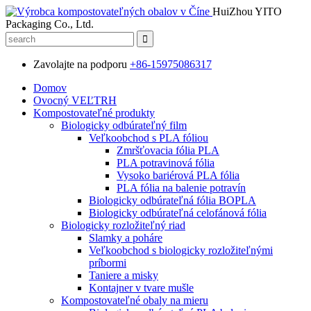
HuiZhou YITO
Packaging Co., Ltd.
Zavolajte na podporu
+86-15975086317
Domov
Ovocný VEĽTRH
Kompostovateľné produkty
Biologicky odbúrateľný film
Veľkoobchod s PLA fóliou
Zmršťovacia fólia PLA
PLA potravinová fólia
Vysoko bariérová PLA fólia
PLA fólia na balenie potravín
Biologicky odbúrateľná fólia BOPLA
Biologicky odbúrateľná celofánová fólia
Biologicky rozložiteľný riad
Slamky a poháre
Veľkoobchod s biologicky rozložiteľnými
príbormi
Taniere a misky
Kontajner v tvare mušle
Kompostovateľné obaly na mieru