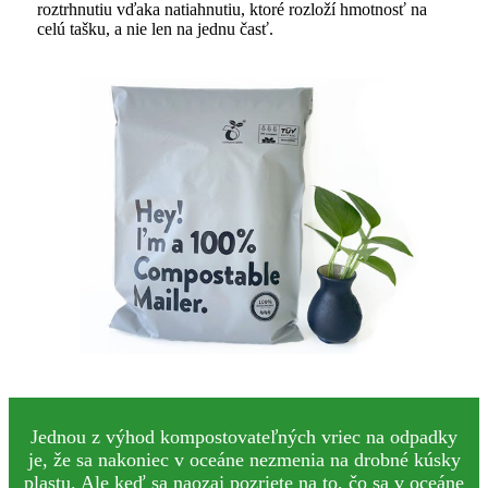
roztrhnutiu vďaka natiahnutiu, ktoré rozloží hmotnosť na
celú tašku, a nie len na jednu časť.
Jednou z výhod kompostovateľných vriec na odpadky
je, že sa nakoniec v oceáne nezmenia na drobné kúsky
plastu. Ale keď sa naozaj pozriete na to, čo sa v oceáne