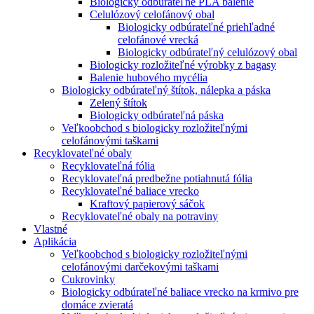
Biologicky odbúrateľné PLA balenie
Celulózový celofánový obal
Biologicky odbúrateľné priehľadné
celofánové vrecká
Biologicky odbúrateľný celulózový obal
Biologicky rozložiteľné výrobky z bagasy
Balenie hubového mycélia
Biologicky odbúrateľný štítok, nálepka a páska
Zelený štítok
Biologicky odbúrateľná páska
Veľkoobchod s biologicky rozložiteľnými
celofánovými taškami
Recyklovateľné obaly
Recyklovateľná fólia
Recyklovateľná predbežne potiahnutá fólia
Recyklovateľné baliace vrecko
Kraftový papierový sáčok
Recyklovateľné obaly na potraviny
Vlastné
Aplikácia
Veľkoobchod s biologicky rozložiteľnými
celofánovými darčekovými taškami
Cukrovinky
Biologicky odbúrateľné baliace vrecko na krmivo pre
domáce zvieratá