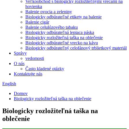
Veľkoobchod s biologicky rozložiteľnými vrecami na
hovienka
Balenie ovocia a zeleniny
Biologicky odbúrateľné etikety na balenie
Balenie cigár
Balenie celulózového tabaku
Biologicky odbúrateľná lepiaca páska
Biologicky rozložiteľná taška na oblečenie
Biologicky odbúrateľné vrecko na kávu
Biologicky odbúrateľný celofánový trblietkový materiál
Správy
vedomosti
O nás
Často kladené otázky
Kontaktujte nás
English
Domov
Biologicky rozložiteľná taška na oblečenie
Biologicky rozložiteľná taška na
oblečenie