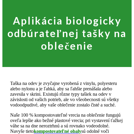
Aplikácia biologicky
odbúrateľnej tašky na
oblečenie
Taška na odev je zvyčajne vyrobená z vinylu, polyesteru
alebo nylonu a je ľahká, aby sa ľahšie prenášala alebo
zavesila v skrini. Existujú rôzne typy tašiek na odev v
závislosti od vašich potrieb, ale vo všeobecnosti sú všetky
vodoodpudivé, aby vaše oblečenie zostalo čisté a suché.
Naše 100 % kompostovateľné vrecia na oblečenie fungujú
oveľa lepšie ako bežné plastové vrecia; pri vystavení ťažkej
váhe sa na dne neroztrhnú a sú rovnako vodeodolné.
Navyše tieto
kompostovateľné obaly
sú odolné voči