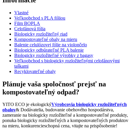
Vlastné
Veľkoobchod s PLA fóliou
Film BOPLA
Celofánová fólia
Biologicky rozložiteľný riad
Kompostovateľné obaly na mieru
Balenie celulózovej fólie na violončelo
Biologicky odbúrateľné PLA balenie
Biologicky rozložiteľné výrobky z bagasy
Veľkoobchod s biologicky rozložiteľnými celofánovými
taškami
Recyklovateľné obaly
Plánuje vaša spoločnosť prejsť na
kompostovateľný odpad?
YITO ECO je ekologický
Výrobcovia biologicky rozložiteľných
obalov
& Dodávatelia, budovanie obehového hospodárstva,
zameranie na biologicky rozložiteľné a kompostovateľné produkty,
ponuka biologicky rozložiteľných a kompostovateľných produktov
na mieru, konkurencieschopná cena, vitajte na prispôsobenie!